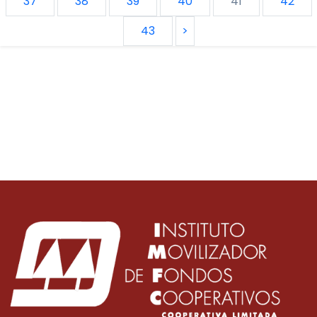
37
38
39
40
41
42
43
>