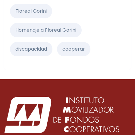
Floreal Gorini
Homenaje a Floreal Gorini
discapacidad
cooperar